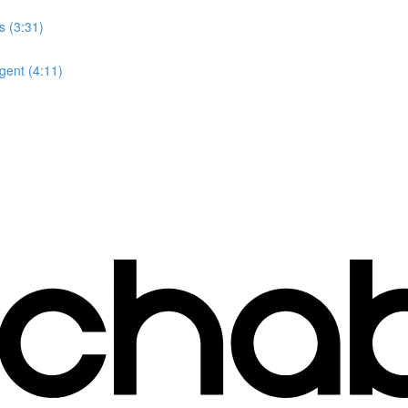
s (3:31)
rgent (4:11)